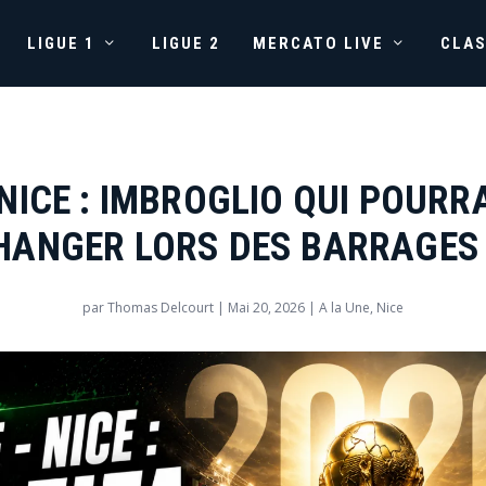
LIGUE 1
LIGUE 2
MERCATO LIVE
CLA
NICE : IMBROGLIO QUI POURR
HANGER LORS DES BARRAGES
par
Thomas Delcourt
|
Mai 20, 2026
|
A la Une
,
Nice