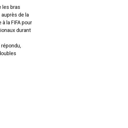
e les bras
 auprès de la
 à la FIFA pour
tionaux durant
t répondu,
 doubles