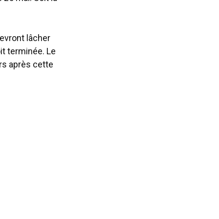
devront lâcher
t terminée. Le
urs après cette