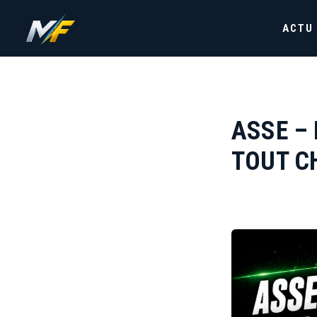
ACTU
ASSE – 
TOUT C