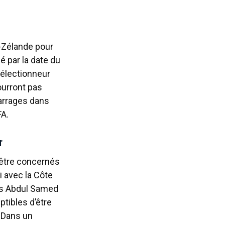
e-Zélande pour
é par la date du
électionneur
ourront pas
barrages dans
FA.
r
 être concernés
 avec la Côte
lis Abdul Samed
ptibles d’être
. Dans un