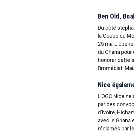
Ben Old, Boa
Du côté stéphan
la Coupe du Mon
25 mai… Ebenez
du Ghana pour 
honorer cette s
l’immédiat. Mais
Nice égaleme
L’OGC Nice ne 
par des convoc
d’Ivoire, Hicha
avec le Ghana e
réclamés par le