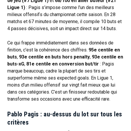
de jeu (#7 Ligue 1)
et
68/100 en ailier buteur (#21
Ligue 1)
: Pagis s’impose comme l’un des meilleurs
milieux offensifs du championnat cette saison. En 28
matchs et 67 minutes de moyenne, il compile 10 buts et
4 passes décisives, soit un impact direct sur 14 buts.
Ce qui frappe immédiatement dans ses données de
finition, c’est la cohérence des chiffres.
95e centile en
buts
,
93e centile en buts hors penalty
,
93e centile en
buts-xG
,
81e centile en conversion but/tir
: Pagis
marque beaucoup, cadre la plupart de ses tirs et
surperforme même ses expected goals. En Ligue 1,
moins d’un milieu offensif sur vingt fait mieux que lui
dans ces catégories. C’est un finisseur redoutable qui
transforme ses occasions avec une efficacité rare.
Pablo Pagis : au-dessus du lot sur tous les
critères