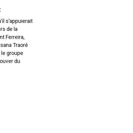
t
l s’appuierait
rs de la
t Ferreira,
ssana Traoré
e le groupe
rouver du