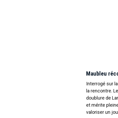
Maubleu réco
Interrogé sur l
la rencontre. Le
doublure de Lar
et mérite plein
valoriser un j