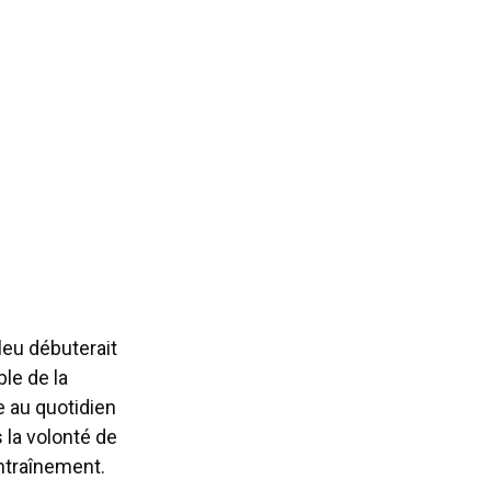
leu débuterait
ble de la
e au quotidien
s la volonté de
ntraînement.