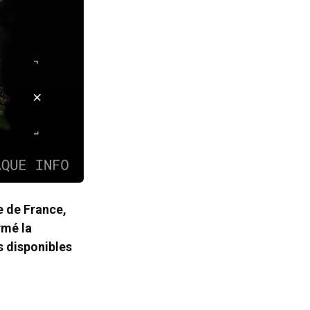
e de France,
rmé la
s disponibles