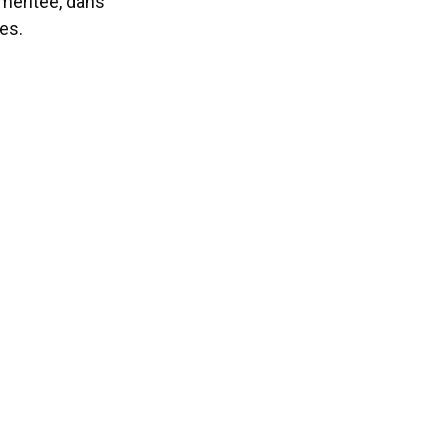
 méritée, dans
es.