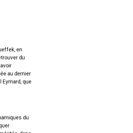
ueffek, en
etrouver du
avoir
ée au dernier
l Eymard, que
ynamiques du
quer