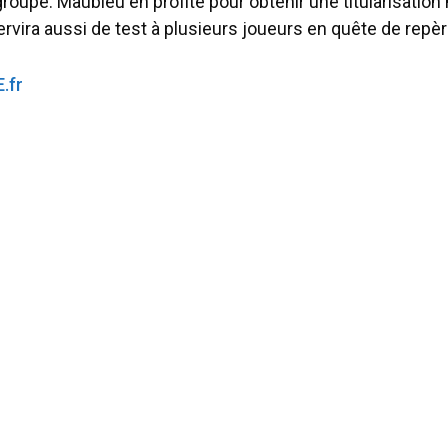
roupe. Maubleu en profite pour obtenir une titularisation
rvira aussi de test à plusieurs joueurs en quête de repèr
.fr