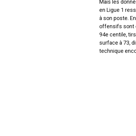
Mais les donné
en Ligue 1 ress
à son poste. En
offensifs sont 
94e centile, ti
surface à 73, d
technique enc