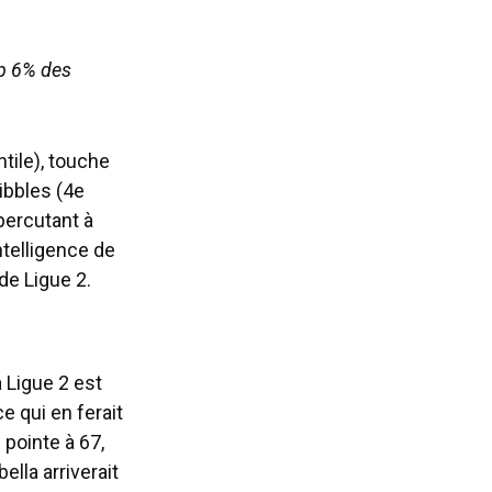
op 6% des
tile), touche
ibbles (4e
 percutant à
intelligence de
de Ligue 2.
a Ligue 2 est
e qui en ferait
 pointe à 67,
ella arriverait