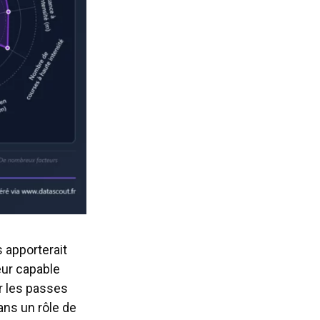
s apporterait
eur capable
er les passes
ans un rôle de