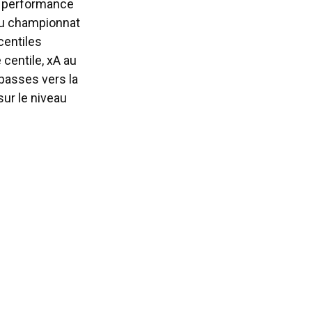
de performance
 du championnat
centiles
centile, xA au
 passes vers la
sur le niveau