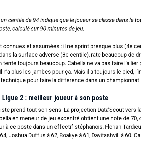
: un centile de 94 indique que le joueur se classe dans le t
oste, calculé sur 90 minutes de jeu.
t connues et assumées : il ne sprint presque plus (4e cen
dans la surface adverse (8e centile), rate beaucoup de dr
n tente toujours beaucoup. Cabella ne va pas faire l’ailier
Il n’a plus les jambes pour ça. Mais il a toujours le pied, l’
té technique pour faire la différence dans un championnat 
 Ligue 2 : meilleur joueur à son poste
 piste prend tout son sens. La projection Data’Scout vers l
bella en meneur de jeu excentré obtient une note de 70, c
ur à ce poste dans un effectif stéphanois. Florian Tardieu
64, Joshua Duffus à 62, Boakye à 61, Davitashvili à 60. Cab