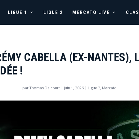
LIGUE 1
LIGUE 2
MERCATO LIVE
CLA
RÉMY CABELLA (EX-NANTES), 
DÉE !
par
Thomas Delcourt
|
Juin 1, 2026
|
Ligue 2
,
Mercato