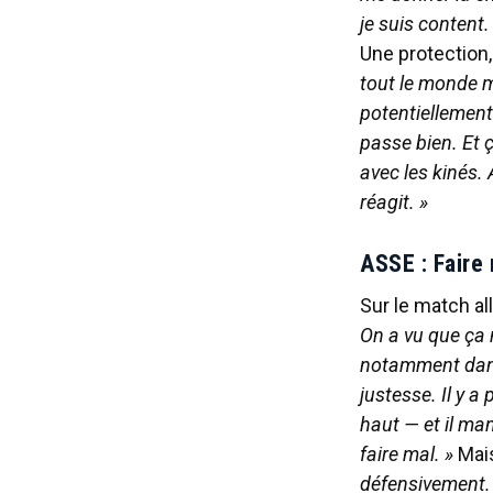
je suis content.
Une protection,
tout le monde me
potentiellement 
passe bien. Et 
avec les kinés.
réagit. »
ASSE : Faire
Sur le match al
On a vu que ça n
notamment dans
justesse. Il y a
haut — et il man
faire mal. »
Mais
défensivement. 