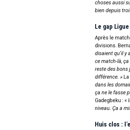
choses aussi sur
bien depuis tro
Le gap Ligue
Après le match 
divisions. Bern
disaient qu’il 
ce match-là, ça
reste des bons j
différence. »
La
dans les domain
ça ne le fasse 
Gadegbeku :
« 
niveau. Ça a mi
Huis clos : l