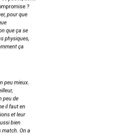
compromise ?
er, pour que
que
ion que ça se
as physiques,
 comment ça
un peu mieux.
lleur,
n peu de
e il faut en
ions et leur
aussi bien
os match. On a