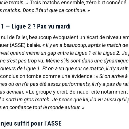
 le terrain. »
Trois matchs ensemble, zéro but concédé.
is matchs. Donc il faut que ça continue. »
 1 — Ligue 2 ? Pas vu mardi
nul de l’aller, beaucoup évoquaient un écart de niveau en
auer (ASSE) balaie.
« Il y en a beaucoup, après le match de
y avait quand même un gap entre la Ligue 1 et la Ligue 2. J
 ne s’est pas trop vu. Même s’ils sont dans une dynamique
oueurs de Ligue 1. Et on a vu que sur ce match, il n’y avai
 conclusion tombe comme une évidence :
« Si on arrive à
es où on n’a pas été assez performants, il n’y a pas de ra
pas demain. »
Le groupe y croit. Bernauer cite notamment
Il a sorti un gros match. Je pense que lui, il a vu aussi qu’il
s en confiance tout le monde autour. »
’enjeu suffit pour l’ASSE