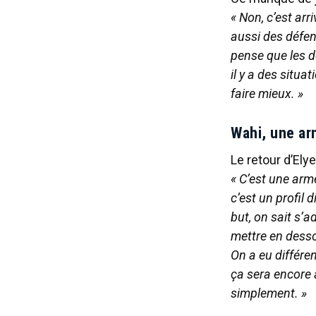
« Non, c’est arr
aussi des défen
pense que les d
il y a des situa
faire mieux. »
Wahi, une arm
Le retour d’Ely
« C’est une arm
c’est un profil 
but, on sait s’a
mettre en desso
On a eu différen
ça sera encore a
simplement. »