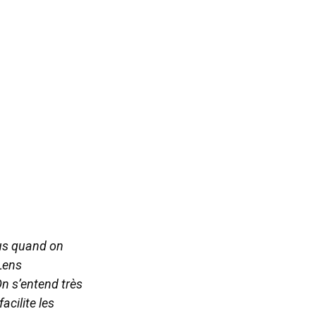
us quand on
 Lens
On s’entend très
acilite les