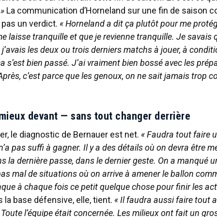
 »
La communication d’Horneland sur une fin de saison 
 pas un verdict.
« Horneland a dit ça plutôt pour me protég
 laisse tranquille et que je revienne tranquille. Je savais 
j’avais les deux ou trois derniers matchs à jouer, à condit
ça s’est bien passé. J’ai vraiment bien bossé avec les prép
 Après, c’est parce que les genoux, on ne sait jamais trop
 mieux devant — sans tout changer derrière
ler, le diagnostic de Bernauer est net.
« Faudra tout faire 
’a pas suffi à gagner. Il y a des détails où on devra être mei
 la dernière passe, dans le dernier geste. On a manqué u
 pas mal de situations où on arrive à amener le ballon comm
que à chaque fois ce petit quelque chose pour finir les act
 la base défensive, elle, tient.
« Il faudra aussi faire tout 
Toute l’équipe était concernée. Les milieux ont fait un gr