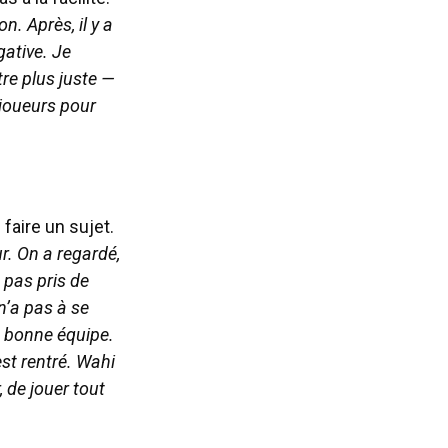
n. Après, il y a
ative. Je
re plus juste —
s joueurs pour
faire un sujet.
r. On a regardé,
a pas pris de
n’a pas à se
e bonne équipe.
est rentré. Wahi
, de jouer tout