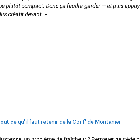
pe plutôt compact. Donc ça faudra garder — et puis appuy
lus créatif devant. »
out ce qu’il faut retenir de la Conf’ de Montanier
stesse, un problème de fraîcheur ? Bernauer ne cède pas 