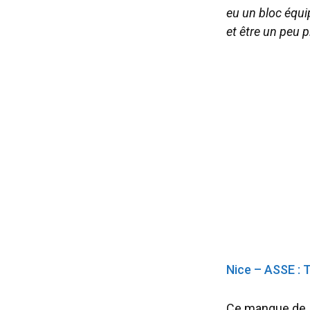
eu un bloc équi
et être un peu p
Nice – ASSE : T
Ce manque de ju