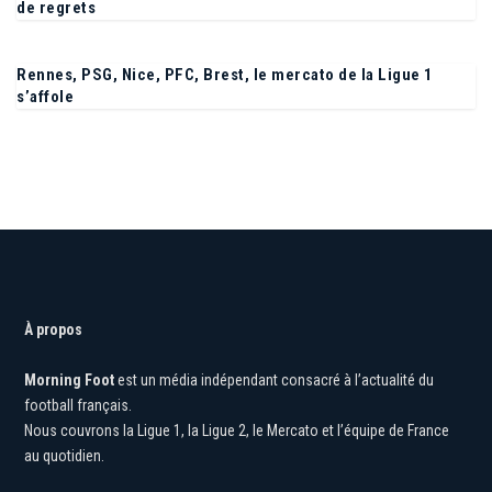
Sparta Prague – OL (2-1) : Toutes les stats d’un revers plein
de regrets
Rennes, PSG, Nice, PFC, Brest, le mercato de la Ligue 1
s’affole
À propos
Morning Foot
est un média indépendant consacré à l’actualité du
football français.
Nous couvrons la Ligue 1, la Ligue 2, le Mercato et l’équipe de France
au quotidien.