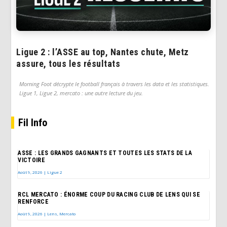
Ligue 2 : l’ASSE au top, Nantes chute, Metz
assure, tous les résultats
Morning Foot décrypte le football français à travers les data et les statistiques.
Ligue 1, Ligue 2, mercato : une autre lecture du jeu.
Fil Info
ASSE : LES GRANDS GAGNANTS ET TOUTES LES STATS DE LA
VICTOIRE
Août 9, 2026
|
Ligue 2
RCL MERCATO : ÉNORME COUP DU RACING CLUB DE LENS QUI SE
RENFORCE
Août 9, 2026
|
Lens
,
Mercato