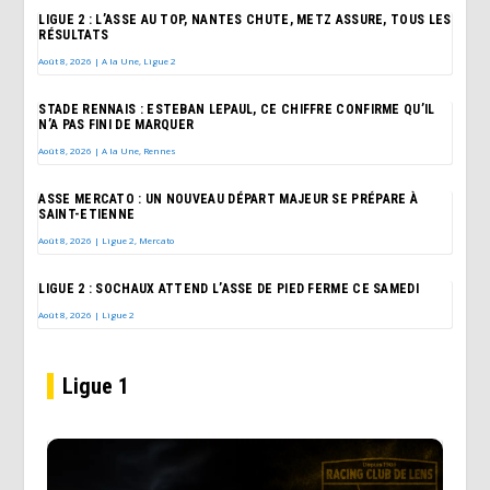
LIGUE 2 : L’ASSE AU TOP, NANTES CHUTE, METZ ASSURE, TOUS LES
RÉSULTATS
Août 8, 2026
|
A la Une
,
Ligue 2
STADE RENNAIS : ESTEBAN LEPAUL, CE CHIFFRE CONFIRME QU’IL
N’A PAS FINI DE MARQUER
Août 8, 2026
|
A la Une
,
Rennes
ASSE MERCATO : UN NOUVEAU DÉPART MAJEUR SE PRÉPARE À
SAINT-ETIENNE
Août 8, 2026
|
Ligue 2
,
Mercato
LIGUE 2 : SOCHAUX ATTEND L’ASSE DE PIED FERME CE SAMEDI
Août 8, 2026
|
Ligue 2
Ligue 1