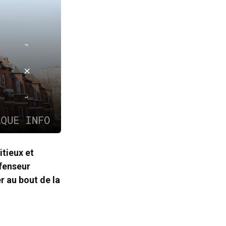
tieux et
éfenseur
er au bout de la