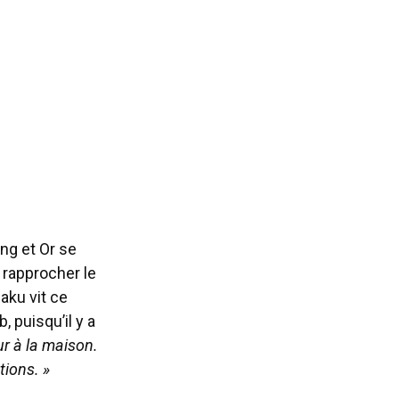
ng et Or se
 rapprocher le
uaku vit ce
 puisqu’il y a
ur à la maison.
tions. »