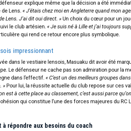
défenseur explique même que la décision a été immédia
lé de Lens.
« J’étais chez moi en Angleterre quand mon age
e Lens. J’ai dit oui direct. »
Un choix du cœur pour un joueu
uivi le club artésien.
« Je suis né à Lille et j’ai toujours su
rticulière qui rend ce retour encore plus symbolique.
nsois impressionnant
vée dans le vestiaire lensois, Masuaku dit avoir été marqué
upe. Le défenseur ne cache pas son admiration pour la me
ègne dans l’effectif.
« C’est un des meilleurs groupes dans 
. »
Pour lui, la réussite actuelle du club repose sur ces va
 on est à cette place au classement, c’est aussi parce qu’o
ohésion qui constitue l’une des forces majeures du RC 
 à répondre aux besoins du coach