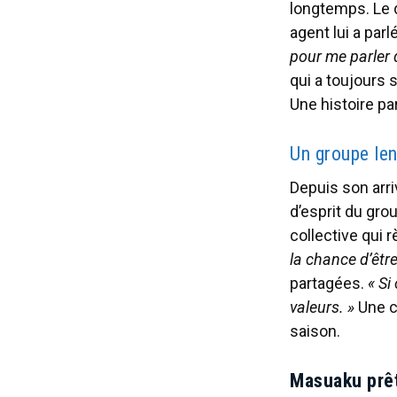
longtemps. Le 
agent lui a par
pour me parler d
qui a toujours s
Une histoire pa
Un groupe le
Depuis son arri
d’esprit du gro
collective qui r
la chance d’être
partagées.
« Si
valeurs. »
Une c
saison.
Masuaku prêt