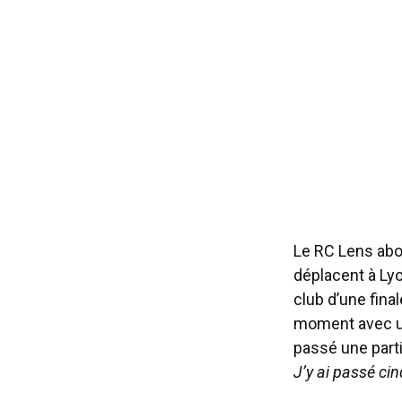
Le RC Lens abo
déplacent à Lyo
club d’une final
moment avec une
passé une part
J’y ai passé ci