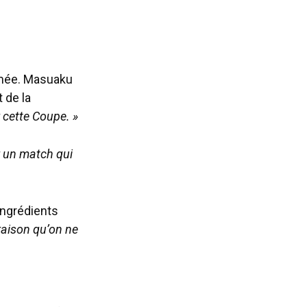
sumée. Masuaku
 de la
 cette Coupe. »
r un match qui
ingrédients
 raison qu’on ne