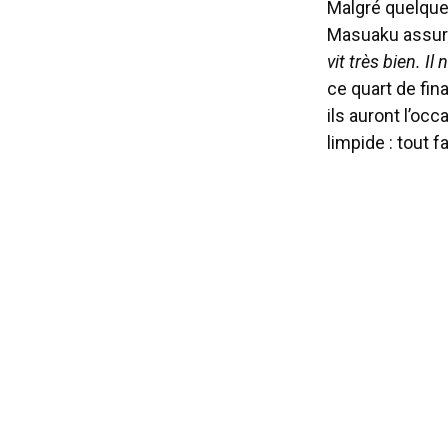
Malgré quelques
Masuaku assure
vit très bien. I
ce quart de fin
ils auront l’oc
limpide : tout 