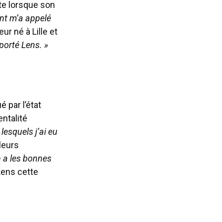
te lorsque son
nt m’a appelé
r né à Lille et
pporté Lens. »
 par l’état
ntalité
lesquels j’ai eu
leurs
n a les bonnes
Lens cette