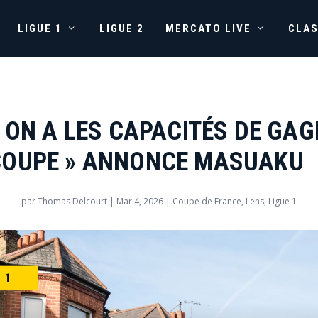
LIGUE 1
LIGUE 2
MERCATO LIVE
CLA
« ON A LES CAPACITÉS DE GA
COUPE » ANNONCE MASUAKU
par
Thomas Delcourt
|
Mar 4, 2026
|
Coupe de France
,
Lens
,
Ligue 1