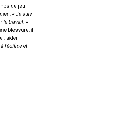
emps de jeu
idien.
« Je suis
le travail. »
e blessure, il
 : aider
à l’édifice et