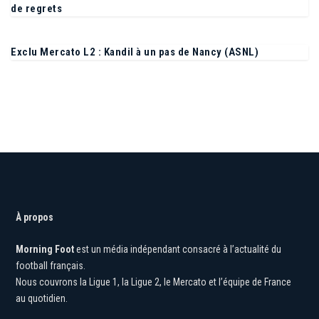
Sparta Prague – OL (2-1) : Toutes les stats d’un revers plein
de regrets
Exclu Mercato L2 : Kandil à un pas de Nancy (ASNL)
À propos
Morning Foot
est un média indépendant consacré à l’actualité du
football français.
Nous couvrons la Ligue 1, la Ligue 2, le Mercato et l’équipe de France
au quotidien.