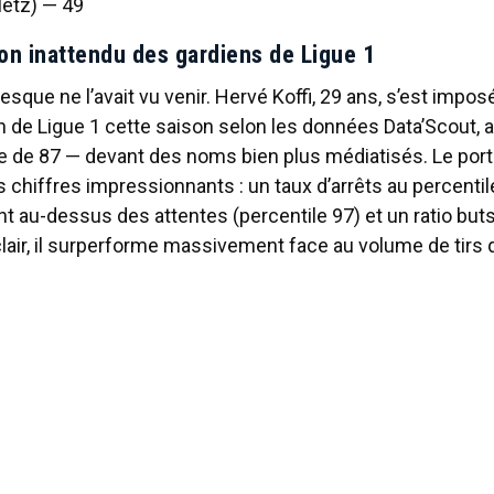
Metz) — 49
ron inattendu des gardiens de Ligue 1
sque ne l’avait vu venir. Hervé Koffi, 29 ans, s’est imp
n de Ligue 1 cette saison selon les données Data’Scout, 
 de 87 — devant des noms bien plus médiatisés. Le port
 chiffres impressionnants : un taux d’arrêts au percentil
t au-dessus des attentes (percentile 97) et un ratio but
clair, il surperforme massivement face au volume de tirs q