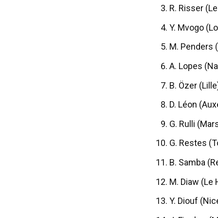
R. Risser (L
Y. Mvogo (Lo
M. Penders 
A. Lopes (Na
B. Özer (Lill
D. Léon (Aux
G. Rulli (Mar
G. Restes (T
B. Samba (R
M. Diaw (Le 
Y. Diouf (Nic