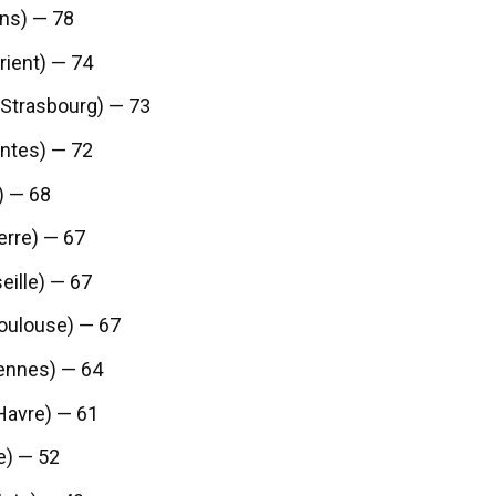
ens) — 78
rient) — 74
(Strasbourg) — 73
ntes) — 72
e) — 68
erre) — 67
seille) — 67
oulouse) — 67
ennes) — 64
Havre) — 61
e) — 52