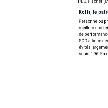
J. Fischer (
Koffi, le pat
Personne ou pre
meilleur gardie
de performance
SCO affiche des
évités largemen
subis à 96. En 