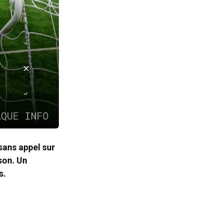
 sans appel sur
son. Un
s.