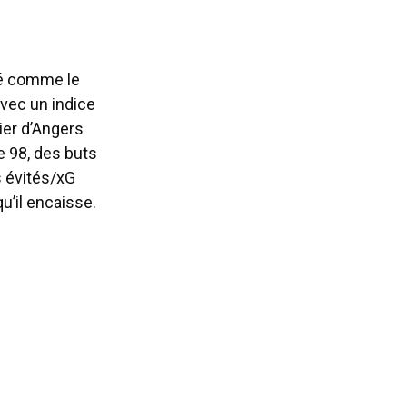
osé comme le
avec un indice
ier d’Angers
e 98, des buts
s évités/xG
u’il encaisse.