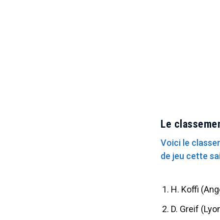
Le classemen
Voici le class
de jeu cette sa
H. Koffi (An
D. Greif (Lyo