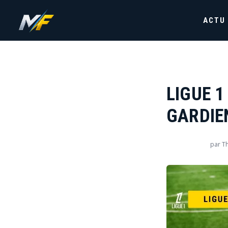
ACTU
LIGUE 1
GARDIE
par
T