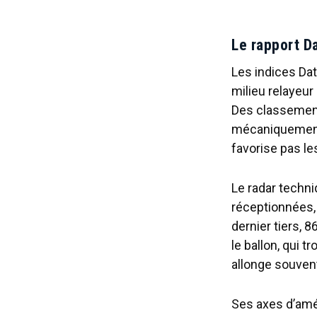
Le rapport D
Les indices Da
milieu relayeur
Des classement
mécaniquement p
favorise pas le
Le radar techn
réceptionnées,
dernier tiers, 
le ballon, qui 
allonge souvent
Ses axes d’amél