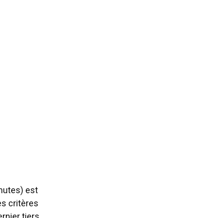
nutes) est
s critères
nier tiers.