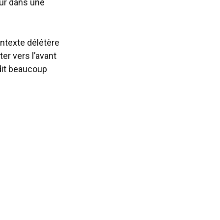
eur dans une
ontexte délétère
er vers l’avant
 dit beaucoup