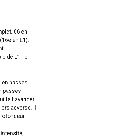
plet. 66 en
(16e en L1).
nt
ble de L1 ne
1 en passes
en passes
ui fait avancer
iers adverse. Il
profondeur.
intensité,