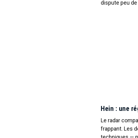
dispute peu de
Hein : une r
Le radar compa
frappant. Les 
techniques — p