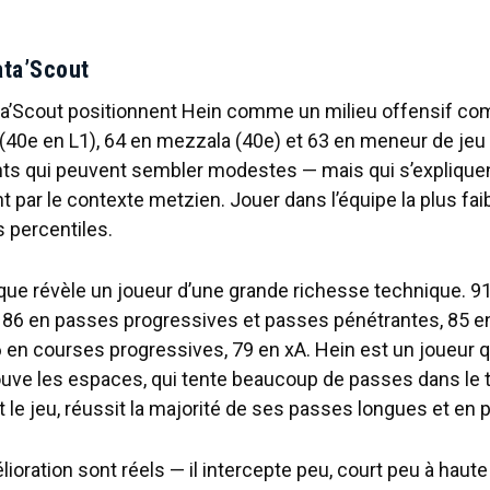
ata’Scout
ta’Scout positionnent Hein comme un milieu offensif com
 (40e en L1), 64 en mezzala (40e) et 63 en meneur de jeu 
s qui peuvent sembler modestes — mais qui s’explique
ar le contexte metzien. Jouer dans l’équipe la plus fai
s percentiles.
ique révèle un joueur d’une grande richesse technique. 9
 86 en passes progressives et passes pénétrantes, 85 
86 en courses progressives, 79 en xA. Hein est un joueur q
trouve les espaces, qui tente beaucoup de passes dans le t
 le jeu, réussit la majorité de ses passes longues et en 
ioration sont réels — il intercepte peu, court peu à haute 