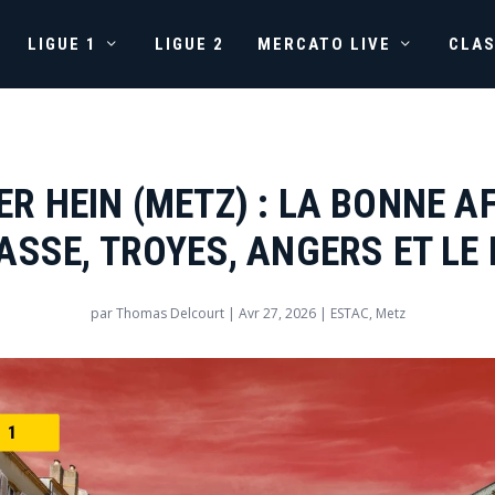
LIGUE 1
LIGUE 2
MERCATO LIVE
CLA
R HEIN (METZ) : LA BONNE A
ASSE, TROYES, ANGERS ET LE
par
Thomas Delcourt
|
Avr 27, 2026
|
ESTAC
,
Metz