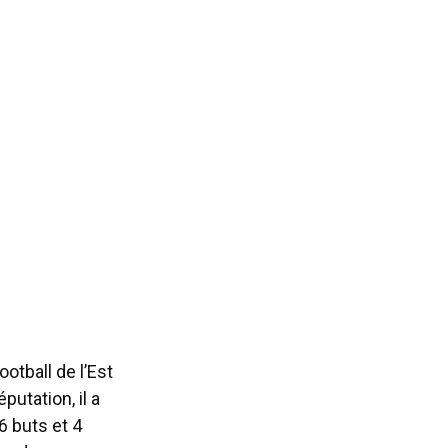
otball de l’Est
putation, il a
6 buts et 4