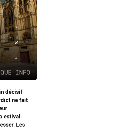
n décisif
dict ne fait
eur
 estival.
resser. Les