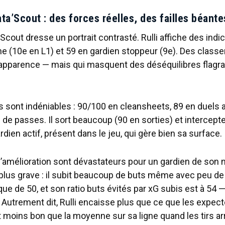
ta’Scout : des forces réelles, des failles béante
’Scout dresse un portrait contrasté. Rulli affiche des indi
e (10e en L1) et 59 en gardien stoppeur (9e). Des clas
apparence — mais qui masquent des déséquilibres flagra
s sont indéniables : 90/100 en cleansheets, 89 en duels 
 de passes. Il sort beaucoup (90 en sorties) et intercep
rdien actif, présent dans le jeu, qui gère bien sa surface.
’amélioration sont dévastateurs pour un gardien de son 
plus grave : il subit beaucoup de buts même avec peu de 
 que de 50, et son ratio buts évités par xG subis est à 54
Autrement dit, Rulli encaisse plus que ce que les expec
st moins bon que la moyenne sur sa ligne quand les tirs ar