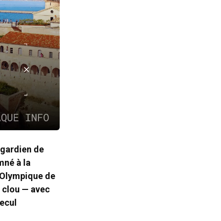
 gardien de
mné à la
l’Olympique de
e clou — avec
recul