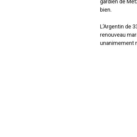
gardien de Met
bien.
L’Argentin de 3
renouveau marse
unanimement n