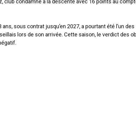
z, club condamné à la descente avec 16 points au compte
3 ans, sous contrat jusqu’en 2027, a pourtant été l’un des
illais lors de son arrivée. Cette saison, le verdict des 
égatif.