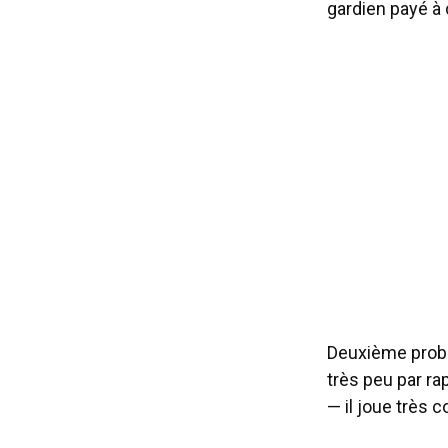
gardien payé à c
Deuxième problè
très peu par ra
— il joue très c