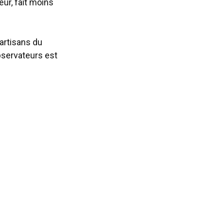
ur, fait moins
 artisans du
observateurs est