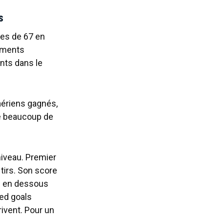
s
ces de 67 en
sements
nts dans le
aériens gagnés,
te beaucoup de
niveau. Premier
tirs. Son score
 — en dessous
ted goals
rivent. Pour un