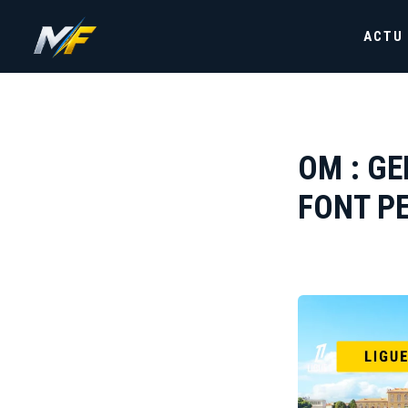
ACTU
OM : GE
FONT P