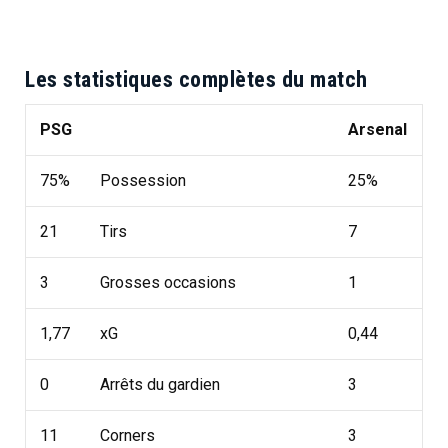
Les statistiques complètes du match
PSG
Arsenal
75%
Possession
25%
21
Tirs
7
3
Grosses occasions
1
1,77
xG
0,44
0
Arrêts du gardien
3
11
Corners
3