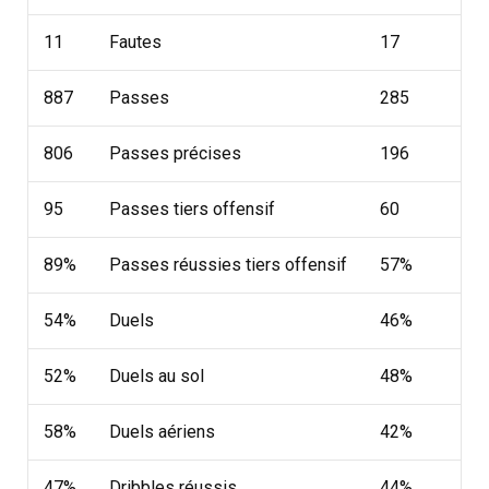
11
Fautes
17
887
Passes
285
806
Passes précises
196
95
Passes tiers offensif
60
89%
Passes réussies tiers offensif
57%
54%
Duels
46%
52%
Duels au sol
48%
58%
Duels aériens
42%
47%
Dribbles réussis
44%