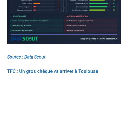
Source : Data’Scout
TFC : Un gros chèque va arriver à Toulouse