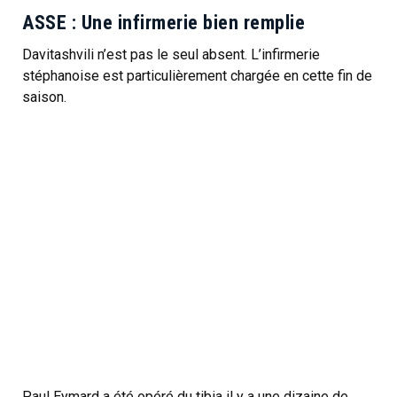
ASSE : Une infirmerie bien remplie
Davitashvili n’est pas le seul absent. L’infirmerie
stéphanoise est particulièrement chargée en cette fin de
saison.
Paul Eymard a été opéré du tibia il y a une dizaine de