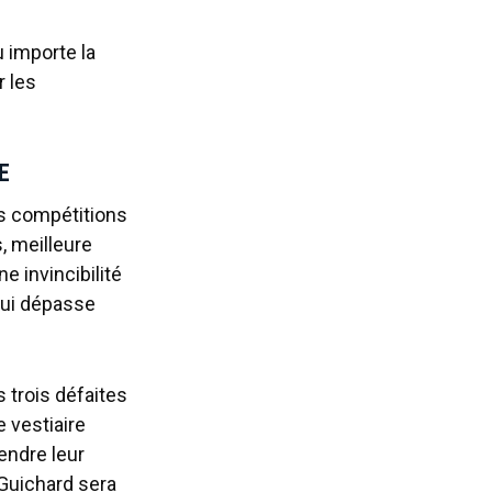
u importe la
 les
SE
s compétitions
, meilleure
e invincibilité
qui dépasse
s trois défaites
e vestiaire
endre leur
-Guichard sera