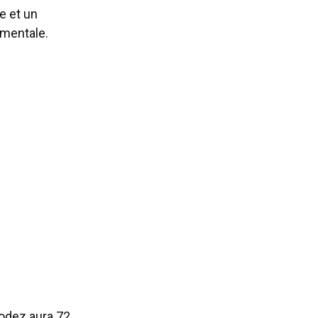
e et un
 mentale.
Rodez aura 72