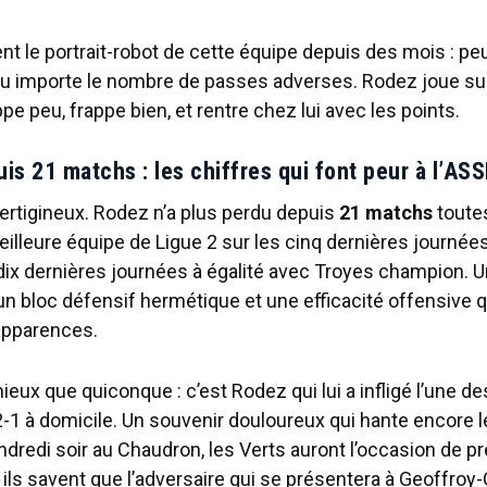
t le portrait-robot de cette équipe depuis des mois : pe
u importe le nombre de passes adverses. Rodez joue sur
ppe peu, frappe bien, et rentre chez lui avec les points.
is 21 matchs : les chiffres qui font peur à l’AS
vertigineux. Rodez n’a plus perdu depuis
21 matchs
toute
lleure équipe de Ligue 2 sur les cinq dernières journées
dix dernières journées à égalité avec Troyes champion. Un
un bloc défensif hermétique et une efficacité offensive 
apparences.
ieux que quiconque : c’est Rodez qui lui a infligé l’une de
, 2-1 à domicile. Un souvenir douloureux qui hante encore l
dredi soir au Chaudron, les Verts auront l’occasion de pr
ils savent que l’adversaire qui se présentera à Geoffroy