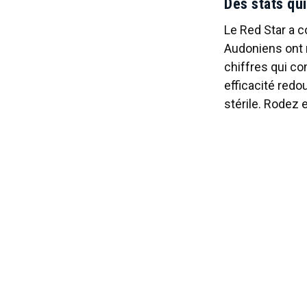
Des stats qui
Le Red Star a c
Audoniens ont m
chiffres qui co
efficacité redou
stérile. Rodez en