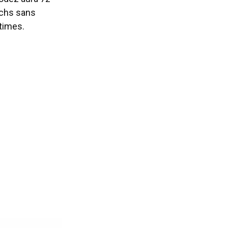
tchs sans
ctimes.