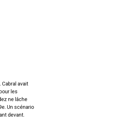
 Cabral avait
pour les
dez ne lâche
69e. Un scénario
ant devant.