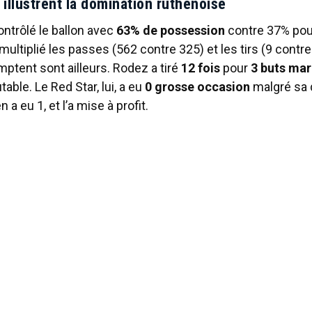
 illustrent la domination ruthénoise
ontrôlé le ballon avec
63% de possession
contre 37% pou
ultiplié les passes (562 contre 325) et les tirs (9 contre
mptent sont ailleurs. Rodez a tiré
12 fois
pour
3 buts ma
table. Le Red Star, lui, a eu
0 grosse occasion
malgré sa 
 a eu 1, et l’a mise à profit.