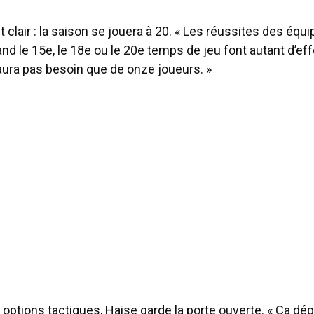
clair : la saison se jouera à 20. « Les réussites des équi
and le 15e, le 18e ou le 20e temps de jeu font autant d’eff
n’aura pas besoin que de onze joueurs. »
options tactiques, Haise garde la porte ouverte. « Ça dé