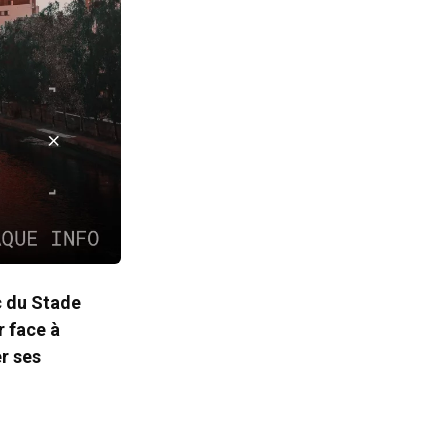
c du Stade
r face à
r ses