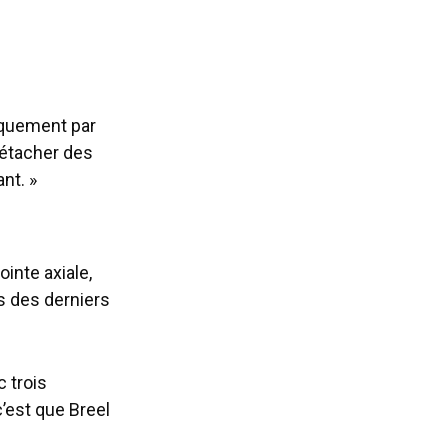
niquement par
détacher des
nt. »
inte axiale,
s des derniers
 trois
c’est que Breel