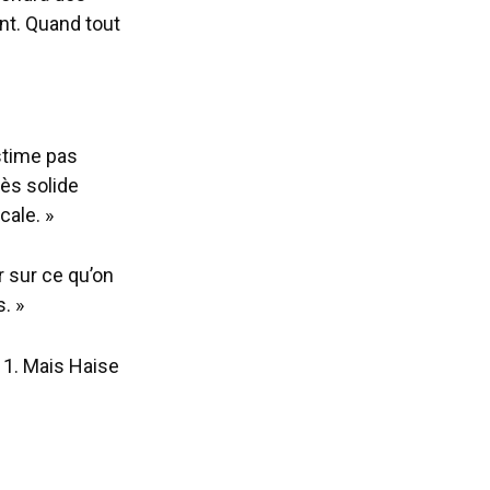
nt. Quand tout
stime pas
rès solide
cale. »
r sur ce qu’on
. »
 1. Mais Haise