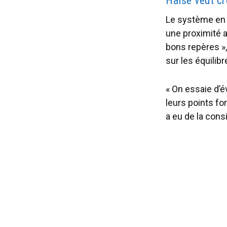
Haise veut cr
Le système en 4-
une proximité a
bons repères »
sur les équilib
« On essaie d’é
leurs points for
a eu de la cons