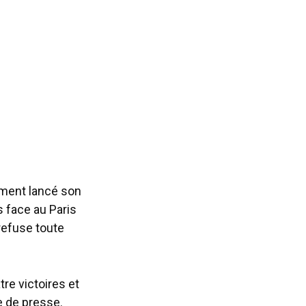
tement lancé son
s face au Paris
 refuse toute
re victoires et
ce de presse.