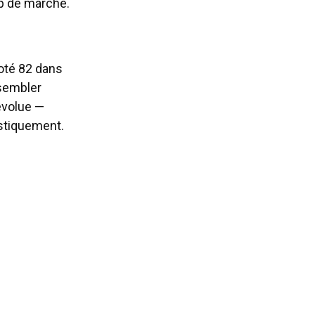
up de marché.
noté 82 dans
 sembler
évolue —
tistiquement.