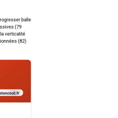
progresser balle
essives (79
a verticalité
tionnées (82)