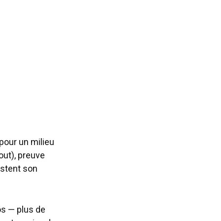
 pour un milieu
out), preuve
estent son
os — plus de