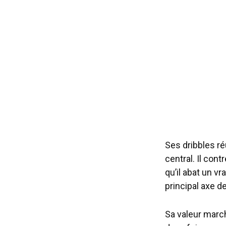
Ses dribbles ré
central. Il con
qu’il abat un v
principal axe d
Sa valeur march