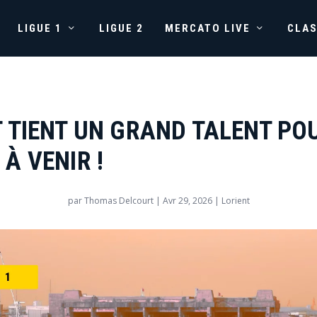
LIGUE 1
LIGUE 2
MERCATO LIVE
CLA
T TIENT UN GRAND TALENT PO
À VENIR !
par
Thomas Delcourt
|
Avr 29, 2026
|
Lorient