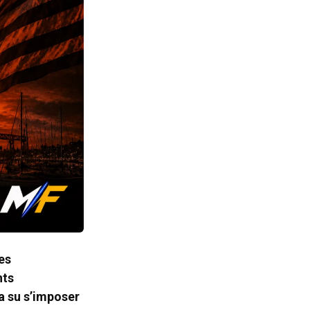
les
nts
 a su s’imposer