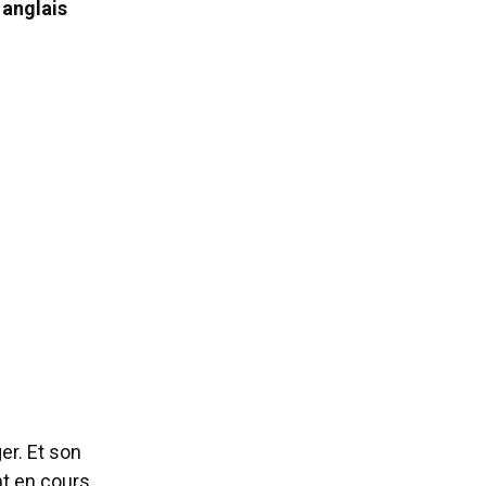
 anglais
ger. Et son
nt en cours