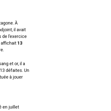
exagone. À
joint, il avait
s de l’exercice
affichait
13
re.
ng et or, il a
13 défaites. Un
tuée à jouer
en juillet