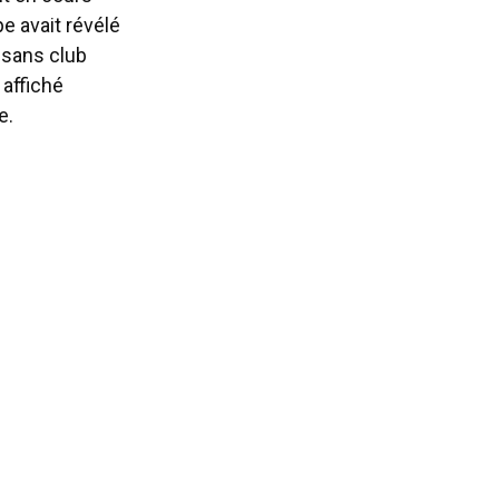
pe avait révélé
t sans club
affiché
e.