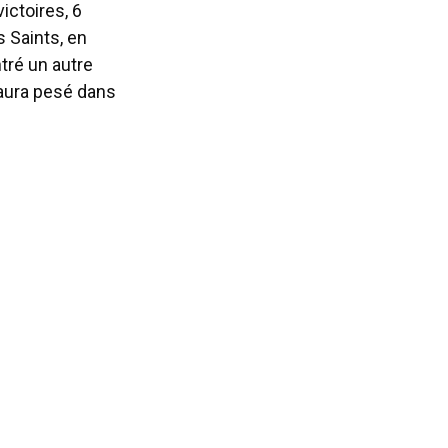
victoires, 6
s Saints, en
tré un autre
 aura pesé dans