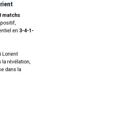
rient
8 matchs
positif,
entiel en
3-4-1-
i Lorient
 la révélation,
se dans la