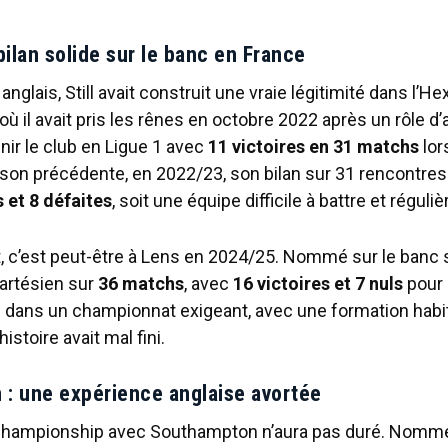
n bilan solide sur le banc en France
anglais, Still avait construit une vraie légitimité dans l’H
ù il avait pris les rênes en octobre 2022 après un rôle d’ad
nir le club en Ligue 1 avec
11 victoires en 31 matchs
lor
son précédente, en 2022/23, son bilan sur 31 rencontres 
 et 8 défaites
, soit une équipe difficile à battre et réguliè
t, c’est peut-être à Lens en 2024/25. Nommé sur le banc sa
 artésien sur
36 matchs
, avec
16 victoires et 7 nuls
pour 
f dans un championnat exigeant, avec une formation habi
histoire avait mal fini.
: une expérience anglaise avortée
Championship avec Southampton n’aura pas duré. Nommé 