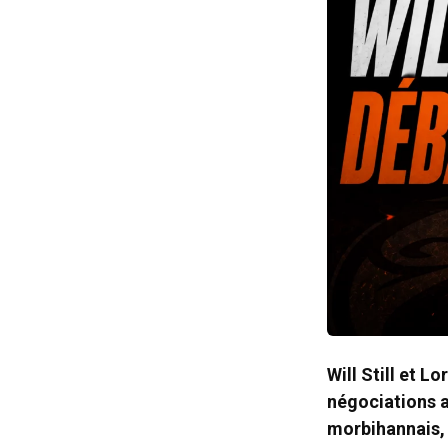
Will Still et L
négociations a
morbihannais, r