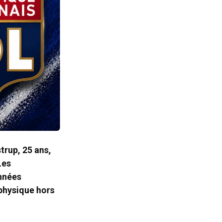
trup, 25 ans,
Les
onnées
 physique hors