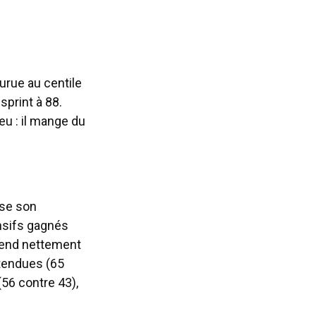
urue au centile
sprint à 88.
eu : il mange du
ase son
ensifs gagnés
prend nettement
ttendues (65
(56 contre 43),