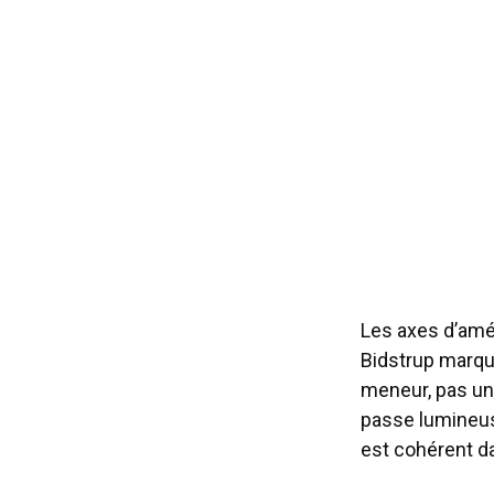
Les axes d’amél
Bidstrup marque
meneur, pas un 
passe lumineuse
est cohérent da