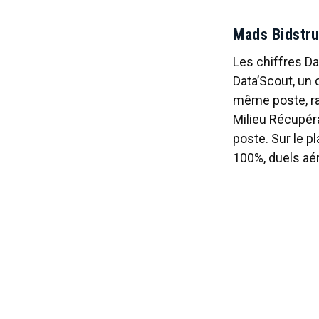
Mads Bidstru
Les chiffres Da
Data’Scout, un 
même poste, ra
Milieu Récupéra
poste. Sur le p
100%, duels aér