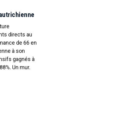
 autrichienne
ture
nts directs au
rmance de 66 en
ienne à son
ensifs gagnés à
 88%. Un mur.