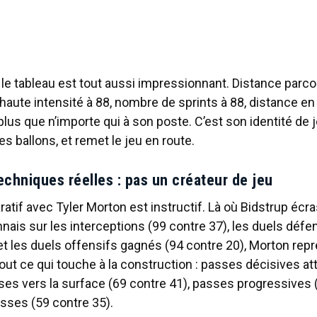
e tableau est tout aussi impressionnant. Distance parco
haute intensité à 88, nombre de sprints à 88, distance en 
plus que n’importe qui à son poste. C’est son identité de j
des ballons, et remet le jeu en route.
echniques réelles : pas un créateur de jeu
atif avec Tyler Morton est instructif. Là où Bidstrup écr
nais sur les interceptions (99 contre 37), les duels déf
et les duels offensifs gagnés (94 contre 20), Morton re
tout ce qui touche à la construction : passes décisives a
ses vers la surface (69 contre 41), passes progressives 
sses (59 contre 35).