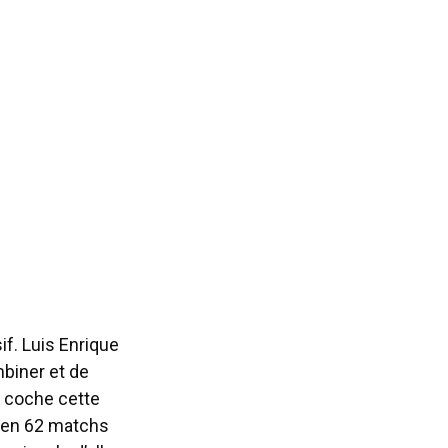
f. Luis Enrique
mbiner et de
v coche cette
es en 62 matchs