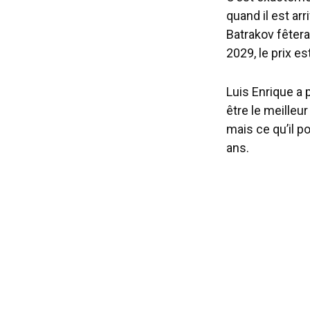
quand il est ar
Batrakov fêtera
2029, le prix e
Luis Enrique a 
être le meilleu
mais ce qu’il p
ans.