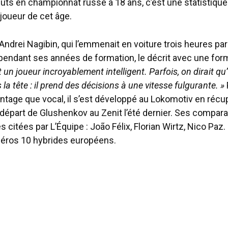
ts en championnat russe à 18 ans, c’est une statistique q
oueur de cet âge.
ndrei Nagibin, qui l’emmenait en voiture trois heures par
pendant ses années de formation, le décrit avec une for
t un joueur incroyablement intelligent. Parfois, on dirait qu’
la tête : il prend des décisions à une vitesse fulgurante. »
tage que vocal, il s’est développé au Lokomotiv en récup
 départ de Glushenkov au Zenit l’été dernier. Ses compar
 citées par L’Équipe : João Félix, Florian Wirtz, Nico Paz.
éros 10 hybrides européens.