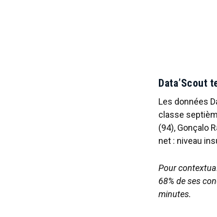
Data’Scout t
Les données Dat
classe septième
(94), Gonçalo R
net : niveau i
Pour contextuali
68% de ses con
minutes.