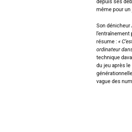
depuis ses débu
même pour un j
Son dénicheur A
l’entraînement 
résume :
« C’es
ordinateur dans 
technique davan
du jeu après le
générationnelles
vague des num