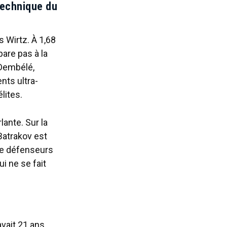
technique du
as Wirtz. À 1,68
are pas à la
 Dembélé,
nts ultra-
lites.
ante. Sur la
 Batrakov est
de défenseurs
 ne se fait
vait 21 ans