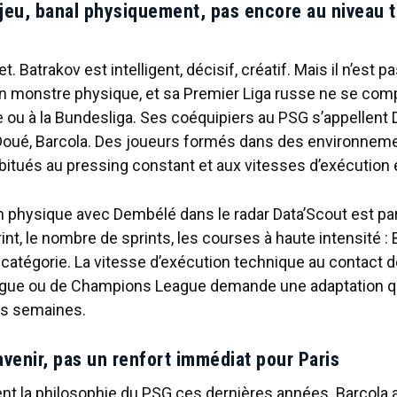
jeu, banal physiquement, pas encore au niveau 
et. Batrakov est intelligent, décisif, créatif. Mais il n’est p
 un monstre physique, et sa Premier Liga russe ne se comp
 ou à la Bundesliga. Ses coéquipiers au PSG s’appellent
 Doué, Barcola. Des joueurs formés dans des environneme
bitués au pressing constant et aux vitesses d’exécution é
 physique avec Dembélé dans le radar Data’Scout est parl
int, le nombre de sprints, les courses à haute intensité :
 catégorie. La vitesse d’exécution technique au contact 
gue ou de Champions League demande une adaptation qui
es semaines.
’avenir, pas un renfort immédiat pour Paris
nt la philosophie du PSG ces dernières années. Barcola a