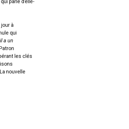
ui parle d’elle-
 jour à
mule qui
il a un
Patron
érant les clés
aisons
 La nouvelle