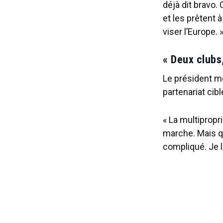
déjà dit bravo.
et les prêtent 
viser l’Europe. 
« Deux clubs,
Le président me
partenariat cib
« La multiprop
marche. Mais qu
compliqué. Je l