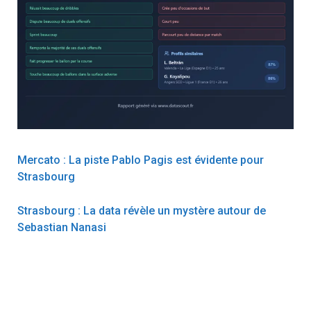
Mercato : La piste Pablo Pagis est évidente pour
Strasbourg
Strasbourg : La data révèle un mystère autour de
Sebastian Nanasi