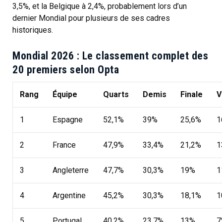
3,5%, et la Belgique à 2,4%, probablement lors d’un
dernier Mondial pour plusieurs de ses cadres
historiques.
Mondial 2026 : Le classement complet des
20 premiers selon Opta
Rang
Équipe
Quarts
Demis
Finale
V
1
Espagne
52,1%
39%
25,6%
1
2
France
47,9%
33,4%
21,2%
1
3
Angleterre
47,7%
30,3%
19%
1
4
Argentine
45,2%
30,3%
18,1%
1
5
Portugal
40,2%
23,7%
13%
7