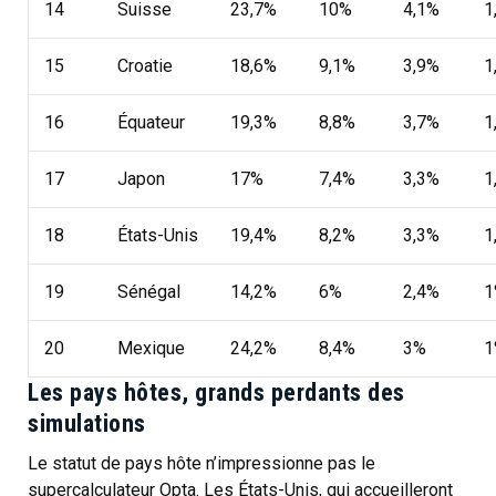
14
Suisse
23,7%
10%
4,1%
1
15
Croatie
18,6%
9,1%
3,9%
1
16
Équateur
19,3%
8,8%
3,7%
1
17
Japon
17%
7,4%
3,3%
1
18
États-Unis
19,4%
8,2%
3,3%
1
19
Sénégal
14,2%
6%
2,4%
1
20
Mexique
24,2%
8,4%
3%
1
Les pays hôtes, grands perdants des
simulations
Le statut de pays hôte n’impressionne pas le
supercalculateur Opta. Les États-Unis, qui accueilleront