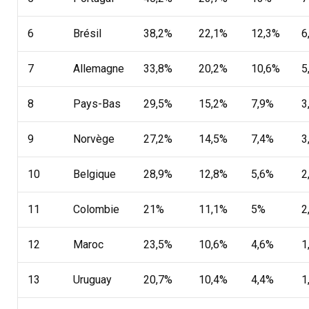
6
Brésil
38,2%
22,1%
12,3%
6
7
Allemagne
33,8%
20,2%
10,6%
5
8
Pays-Bas
29,5%
15,2%
7,9%
3
9
Norvège
27,2%
14,5%
7,4%
3
10
Belgique
28,9%
12,8%
5,6%
2
11
Colombie
21%
11,1%
5%
2
12
Maroc
23,5%
10,6%
4,6%
1
13
Uruguay
20,7%
10,4%
4,4%
1