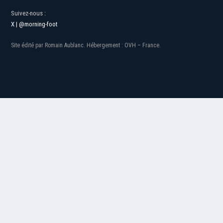
Suivez-nous :
X | @morning-foot
Site édité par Romain Aublanc. Hébergement : OVH – France.